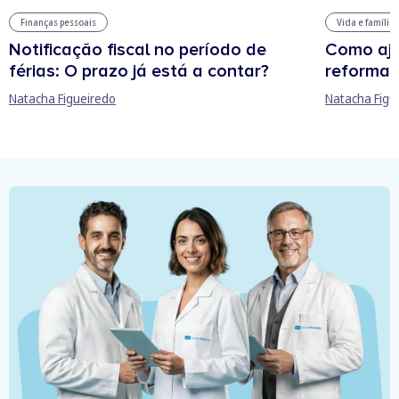
Finanças pessoais
Vida e família
Notificação fiscal no período de
Como aju
férias: O prazo já está a contar?
reforma 
Natacha Figueiredo
Natacha Figu