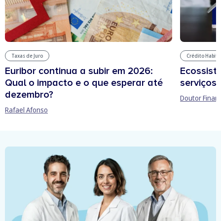
Taxas de Juro
Crédito Habit
Euribor continua a subir em 2026:
Ecossist
Qual o impacto e o que esperar até
serviços 
dezembro?
Doutor Finan
Rafael Afonso