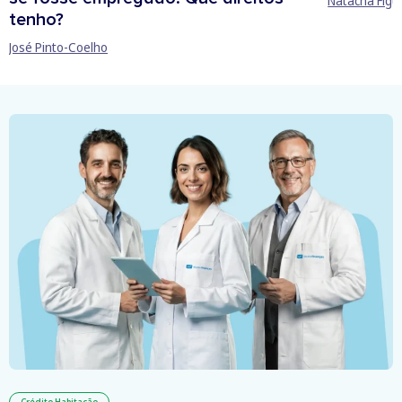
Natacha Figu
tenho?
José Pinto-Coelho