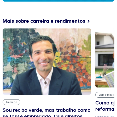
Mais sobre carreira e rendimentos
Vida e família
Como aju
Emprego
reforma 
Sou recibo verde, mas trabalho como
se fosse empregado. Que direitos