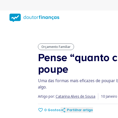
Saltar
para
conteúdo
principal
Orçamento Familiar
Pense “quanto c
poupe
Uma das formas mais eficazes de poupar b
algo.
Artigo por:
Catarina Alves de Sousa
10 Janeiro
0
Gostos
Partilhar artigo