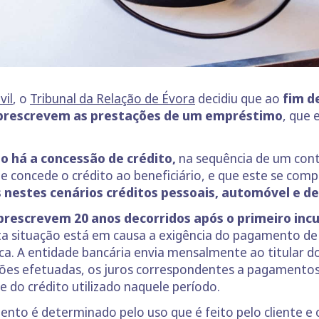
vil
, o
Tribunal da Relação de Évora
decidiu que ao
fim d
rescrevem as prestações de um empréstimo
, que
o há a concessão de crédito,
na sequência de um cont
ue concede o crédito ao beneficiário, e que este se com
 nestes cenários créditos pessoais, automóvel e d
o prescrevem 20 anos decorridos após o primeiro i
ta situação está em causa a exigência do pagamento de
a. A entidade bancária envia mensalmente ao titular d
es efetuadas, os juros correspondentes a pagamentos p
 do crédito utilizado naquele período.
to é determinado pelo uso que é feito pelo cliente e o