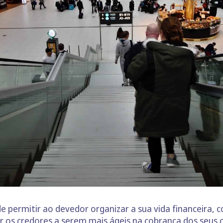
 de permitir ao devedor organizar a sua vida financeira
nar os credores a serem mais ágeis na cobrança dos seus 