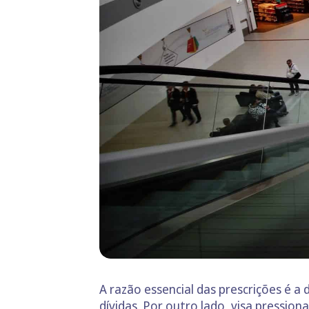
A razão essencial das prescrições é a
dívidas. Por outro lado, visa pressio