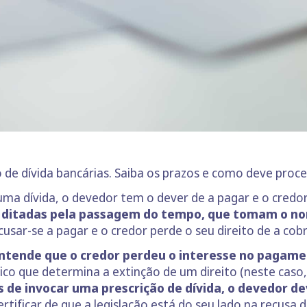
de dívida bancárias. Saiba os prazos e como deve proce
uma dívida, o devedor tem o dever de a pagar e o credo
 ditadas pela passagem do tempo, que tomam o no
usar-se a pagar e o credor perde o seu direito de a cobr
entende que o credor perdeu o interesse no pagame
ídico que determina a extinção de um direito (neste caso
 de invocar uma prescrição de dívida, o devedor d
ertificar de que a legislação está do seu lado na recus