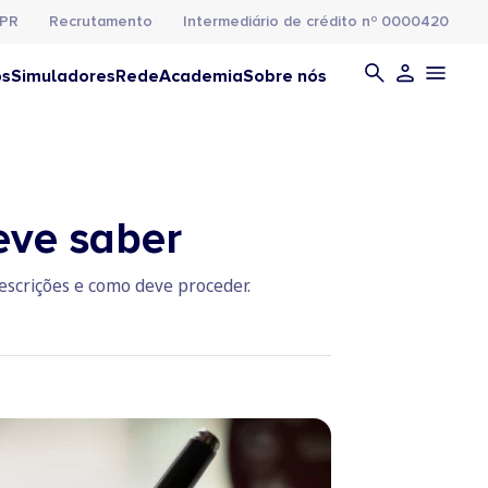
PR
Recrutamento
Intermediário de crédito nº 0000420
os
Simuladores
Rede
Academia
Sobre nós
eve saber
rescrições e como deve proceder.