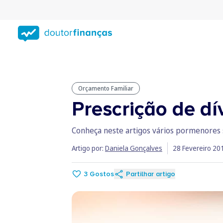
Saltar
para
conteúdo
principal
Orçamento Familiar
Prescrição de dí
Conheça neste artigos vários pormenores s
Artigo por:
Daniela Gonçalves
28 Fevereiro 20
3
Gostos
Partilhar artigo