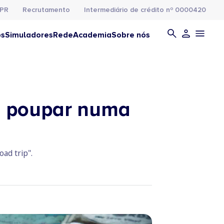
PR
Recrutamento
Intermediário de crédito nº 0000420
os
Simuladores
Rede
Academia
Sobre nós
ra poupar numa
ad trip".