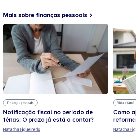
Mais sobre finanças pessoais
Finanças pessoais
Vida e família
Notificação fiscal no período de
Como aju
férias: O prazo já está a contar?
reforma 
Natacha Figueiredo
Natacha Figu