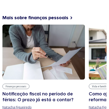
Mais sobre finanças pessoais
Finanças pessoais
Vida e família
Notificação fiscal no período de
Como aju
férias: O prazo já está a contar?
reforma 
Natacha Figueiredo
Natacha Figu