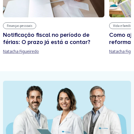
Finanças pessoais
Vida e família
Notificação fiscal no período de
Como aju
férias: O prazo já está a contar?
reforma 
Natacha Figueiredo
Natacha Figu