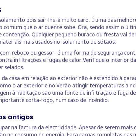
s
isolamento pois sair-lhe-á muito caro. É uma das melhor
enso comum que o ar quente sobe. Ora, sendo assim o ú
 contenção. Qualquer pequeno buraco ou fresta vai deix
s materiais mais usados no isolamento de sótãos.
 com reboco ou gesso – é uma forma de segurança cont
a infiltrações e fugas de calor. Verifique o interior da
r selados.
 da casa em relação ao exterior não é estendido à gar
como o ar exterior e no Verão atingir temperaturas aind
gem à habitação são uma fonte de infiltração e fuga de
mportante corta-fogo, num caso de incêndio.
os antigos
par na factura da electricidade. Apesar de serem mais 
ão no consumo de energia. Faça cargas completas nas m