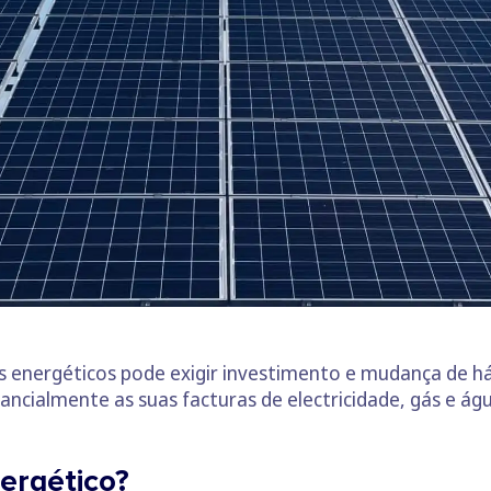
s energéticos pode exigir investimento e mudança de h
ancialmente as suas facturas de electricidade, gás e águ
nergético?