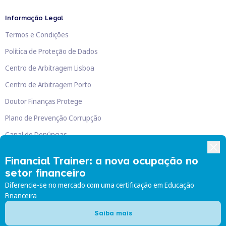
Informação Legal
Termos e Condições
Política de Proteção de Dados
Centro de Arbitragem Lisboa
Centro de Arbitragem Porto
Doutor Finanças Protege
Plano de Prevenção Corrupção
Canal de Denúncias
Livro de Reclamações
Financial Trainer: a nova ocupação no
setor financeiro
Diferencie-se no mercado com uma certificação em Educação
Financeira
Doutor Finanças, Lda
©
2026
Saiba mais