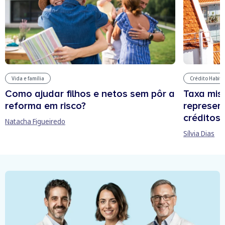
Vida e família
Crédito Habit
Como ajudar filhos e netos sem pôr a
Taxa mis
reforma em risco?
represen
créditos
Natacha Figueiredo
Sílvia Dias