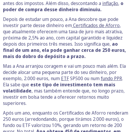
antes dos impostos. Além disso, descontando a
inflação
,
o
poder de compra desse dinheiro diminuiu.
Depois de estudar um pouco, a Ana descobre que pode
investir parte desse dinheiro em
Certificados de Aforro
,
que atualmente oferecem uma taxa de juro mais atrativa,
próxima de 2,5% ao ano, com capital garantido e liquidez
depois dos primeiros três meses. Isso significa que,
ao
final de um ano, ela pode ganhar cerca de 250 euros,
mais do dobro do depósito a prazo.
Mas a Ana arranjou coragem e vai um pouco mais além. Ela
decide alocar uma pequena parte do seu dinheiro, por
exemplo, 2.000 euros, num
ETF
SP500 ou num
fundo PPR
.
Ela sabe que
este tipo de investimento tem mais
volatilidade
, mas também entende que, no longo prazo,
investir em bolsa tende a oferecer retornos muito
superiores.
Após um ano, enquanto os Certificados de Aforro renderam
250 euros (arredondando, porque tirámos 2.000 euros), o
fundo ou ETF valorizou 10%, gerando um retorno de 200
euros. No total,
Ana obteve 450 de rendimentos, em