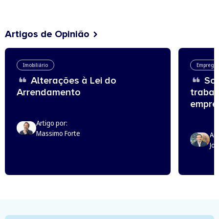
Artigos de Opinião
Imobiliário
Emprego
Alterações à Lei do
Sou
Arrendamento
trabal
empreg
Artigo por:
Massimo Forte
Art
Jo