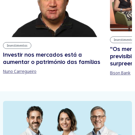
Investimentos
Investimentos
“Os mer
Investir nos mercados está a
previsibi
aumentar o património das famílias
surpree
Nuno Carregueiro
Bison Bank