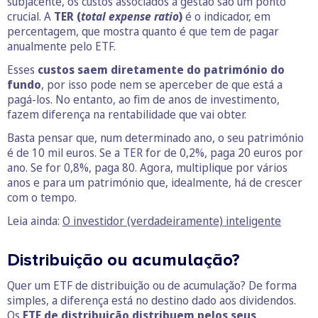
subjacente, os custos associados à gestão são um ponto
crucial. A
TER (
total expense ratio
)
é o indicador, em
percentagem, que mostra quanto é que tem de pagar
anualmente pelo ETF.
Esses
custos saem diretamente do património do
fundo
, por isso pode nem se aperceber de que está a
pagá-los. No entanto, ao fim de anos de investimento,
fazem diferença na rentabilidade que vai obter.
Basta pensar que, num determinado ano, o seu património
é de 10 mil euros. Se a TER for de 0,2%, paga 20 euros por
ano. Se for 0,8%, paga 80. Agora, multiplique por vários
anos e para um património que, idealmente, há de crescer
com o tempo.
Leia ainda:
O investidor (verdadeiramente) inteligente
Distribuição ou acumulação?
Quer um ETF de distribuição ou de acumulação? De forma
simples, a diferença está no destino dado aos dividendos.
Os
ETF de distribuição distribuem pelos seus