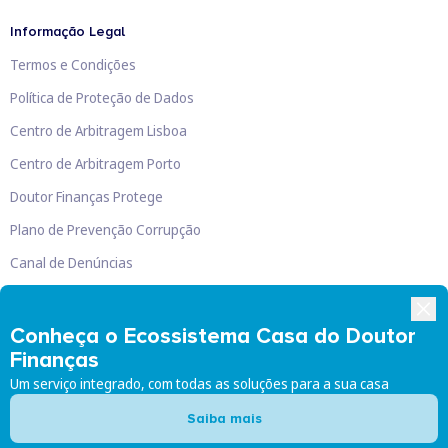
Informação Legal
Termos e Condições
Política de Proteção de Dados
Centro de Arbitragem Lisboa
Centro de Arbitragem Porto
Doutor Finanças Protege
Plano de Prevenção Corrupção
Canal de Denúncias
Livro de Reclamações
Conheça o Ecossistema Casa do Doutor
Finanças
Um serviço integrado, com todas as soluções para a sua casa
Doutor Finanças, Lda
©
2026
Saiba mais