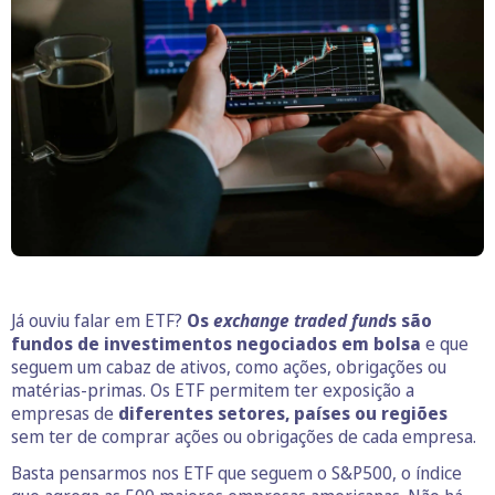
Já ouviu falar em ETF?
Os
exchange traded fund
s são
fundos de investimentos negociados em bolsa
e que
seguem um cabaz de ativos, como ações, obrigações ou
matérias-primas. Os ETF permitem ter exposição a
empresas de
diferentes setores, países ou regiões
sem ter de comprar ações ou obrigações de cada empresa.
Basta pensarmos nos ETF que seguem o S&P500, o índice