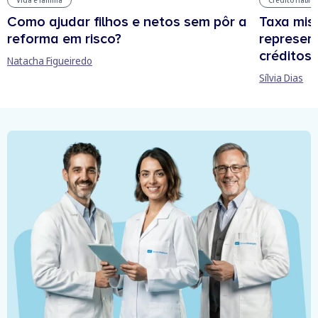
Como ajudar filhos e netos sem pôr a
Taxa mis
reforma em risco?
represen
créditos
Natacha Figueiredo
Sílvia Dias