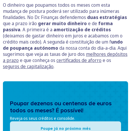
O dinheiro que poupamos todos os meses com esta
mudança de postura poderá ser utilizado para inúmeras
finalidades. No Dr. Finanças defendemos
duas estratégias
que a prazo irão
gerar muito dinheiro
e de
forma
passiva
. A primeira é a
amortização de créditos
(deixamos de gastar dinheiro em juros e acabamos com o
crédito mais cedo). A segunda é constituição de um f
undo
de poupança autónomo
da nossa conta do dia-a-dia. Aqui
sugerimos que veja as taxas de juro dos
melhores depósitos
a prazo
e que conheça os
certificados de aforro
e os
seguros de capitalização
.
Poupar dezenas ou centenas de euros
todos os meses? É possível!
Reveja os seus créditos e consolide.
Poupe já no próximo mês