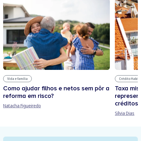
Vida e família
Crédito Habit
Como ajudar filhos e netos sem pôr a
Taxa mis
reforma em risco?
represen
créditos
Natacha Figueiredo
Sílvia Dias