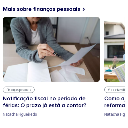
Mais sobre finanças pessoais
Finanças pessoais
Vida e família
Notificação fiscal no período de
Como aju
férias: O prazo já está a contar?
reforma 
Natacha Figueiredo
Natacha Figu