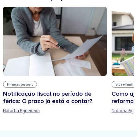
Finanças pessoais
Vida e família
Notificação fiscal no período de
Como aju
férias: O prazo já está a contar?
reforma 
Natacha Figueiredo
Natacha Figu