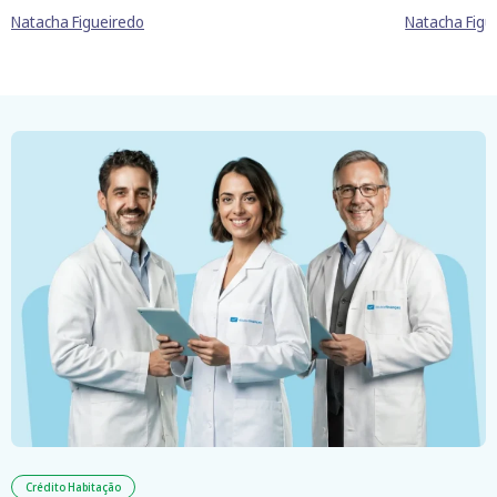
Natacha Figueiredo
Natacha Figu
Crédito Habitação