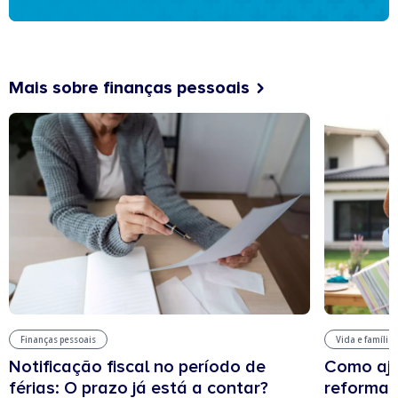
Mais sobre finanças pessoais
Finanças pessoais
Vida e família
Notificação fiscal no período de
Como aju
férias: O prazo já está a contar?
reforma 