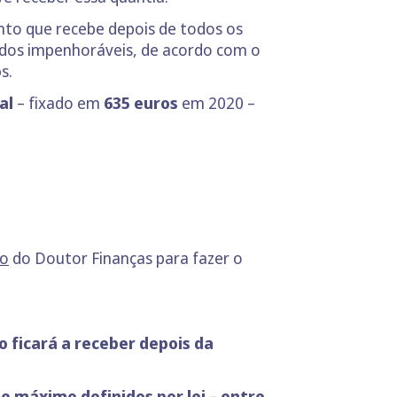
ento que recebe depois de todos os
rados impenhoráveis, de acordo com o
o
s.
nal
– fixado em
635 euros
em 2020 –
do
do Doutor Finanças para fazer o
o ficará a receber depois da
e máximo definidos por lei – entre