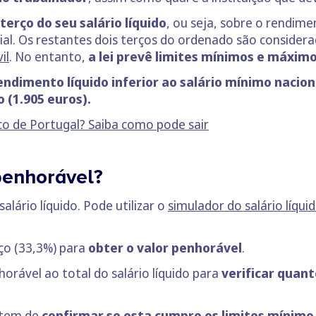
terço do seu salário líquido
, ou seja, sobre o rendim
ial. Os restantes dois terços do ordenado são conside
il
. No entanto,
a lei prevê limites mínimos e máxim
ndimento líquido inferior ao salário mínimo nacio
 (1.905 euros).
co de Portugal? Saiba como pode sair
penhorável?
alário líquido. Pode utilizar o
simulador do salário líqui
rço (33,3%) para
obter o valor penhorável
.
horável ao total do salário líquido para
verificar quant
 tem de
confirmar se esta cumpre os limites mínimo 