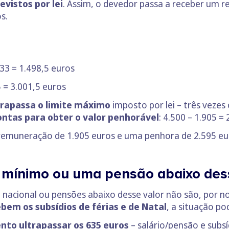
evistos por lei
. Assim, o devedor passa a receber um r
os.
333 = 1.498,5 euros
5 = 3.001,5 euros
trapassa o limite máximo
imposto por lei – três vezes 
contas para obter o valor penhorável
: 4.500 – 1.905 =
remuneração de 1.905 euros e uma penhora de 2.595 e
 mínimo ou uma pensão abaixo des
 nacional ou pensões abaixo desse valor não são, por n
em os subsídios de férias e de Natal
, a situação po
nto ultrapassar os 635 euros
– salário/pensão e subsí