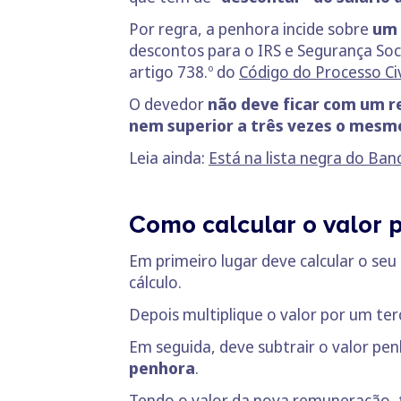
Por regra, a penhora incide sobre
um 
descontos para o IRS e Segurança Soc
artigo 738.º do
Código do Processo Civ
O devedor
não deve ficar com um re
nem superior a três vezes o mesmo
Leia ainda:
Está na lista negra do Ban
Como calcular o valor 
Em primeiro lugar deve calcular o seu s
cálculo.
Depois multiplique o valor por um te
Em seguida, deve subtrair o valor pen
penhora
.
Tendo o valor da nova remuneração,