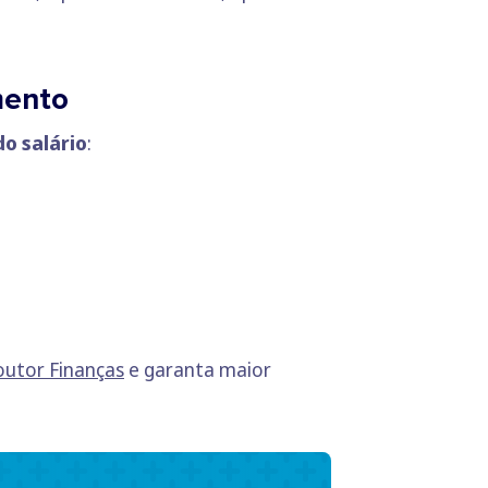
imento
o salário
:
outor Finanças
e garanta maior