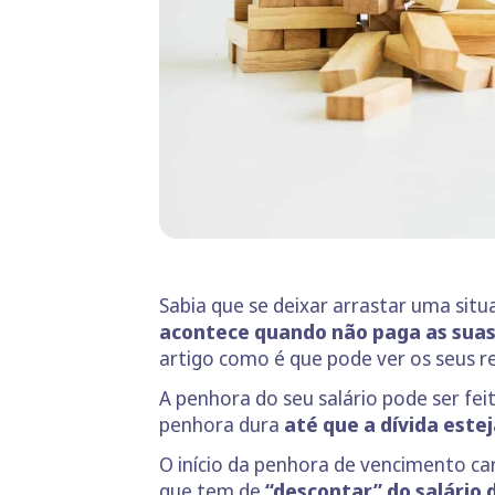
Sabia que se deixar arrastar uma sit
acontece
quando não paga as suas
artigo como é que pode ver os seus
A penhora do seu salário pode ser fei
penhora dura
até que a dívida est
O início da penhora de vencimento ca
que tem de
“descontar” do salário 