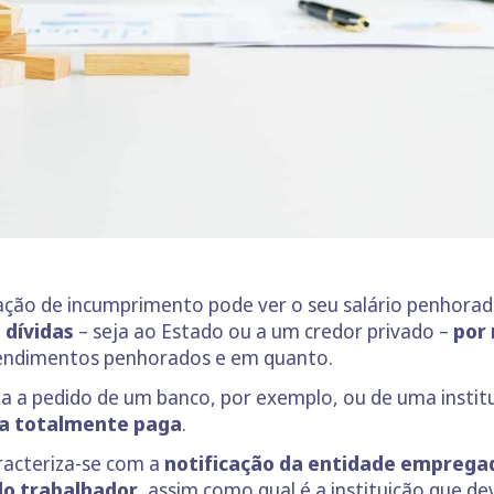
uação de incumprimento pode ver o seu salário penhora
 dívidas
– seja ao Estado ou a um credor privado –
por 
 rendimentos penhorados e em quanto.
ta a pedido de um banco, por exemplo, ou de uma institu
eja totalmente paga
.
racteriza-se com a
notificação da entidade emprega
do trabalhador
, assim como qual é a instituição que d