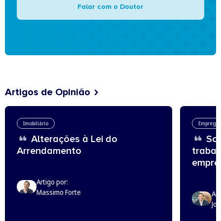
Falar com o Doutor
Artigos de Opinião
Imobiliário
Emprego
Alterações à Lei do
Sou
Arrendamento
trabal
empreg
Artigo por:
Massimo Forte
Art
Jo