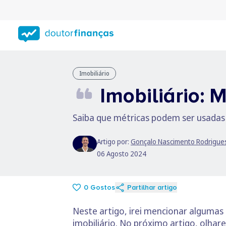
Saltar
para
conteúdo
principal
Imobiliário
Imobiliário: M
Saiba que métricas podem ser usadas 
Artigo por:
Gonçalo Nascimento Rodrigue
06 Agosto 2024
0
Gostos
Partilhar artigo
Neste artigo, irei mencionar algumas
imobiliário. No próximo artigo, olhar