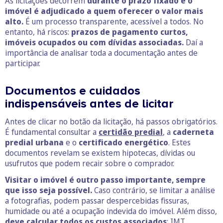
As licitações decorrem
durante o prazo fixado e o
imóvel é adjudicado a quem oferecer o valor mais
alto.
É um processo transparente, acessível a todos. No
entanto, há riscos:
prazos de pagamento curtos,
imóveis ocupados ou com dívidas associadas.
Daí a
importância de analisar toda a documentação antes de
participar.
Documentos e cuidados
indispensáveis antes de licitar
Antes de clicar no botão da licitação, há passos obrigatórios.
É fundamental consultar a
certidão predial
, a
caderneta
predial urbana
e o
certificado energético
. Estes
documentos revelam se existem hipotecas, dívidas ou
usufrutos que podem recair sobre o comprador.
Visitar o imóvel é outro passo importante, sempre
que isso seja possível.
Caso contrário, se limitar a análise
a fotografias, podem passar despercebidas fissuras,
humidade ou até a ocupação indevida do imóvel. Além disso,
deve calcular todos os custos associados
:
IMT
,