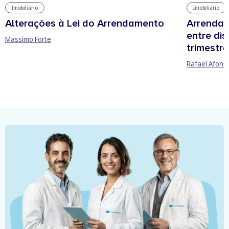
Imobiliário
Imobiliário
Arrendam
Alterações à Lei do Arrendamento
entre di
Massimo Forte
trimestre
Rafael Afons