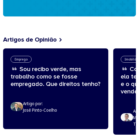
Artigos de Opinião
Emprego
Imobiliár
Sou recibo verde, mas
Com
trabalho como se fosse
ela te
empregado. Que direitos tenho?
e o q
vende
Artigo por:
José Pinto-Coelho
Art
Mi
Th