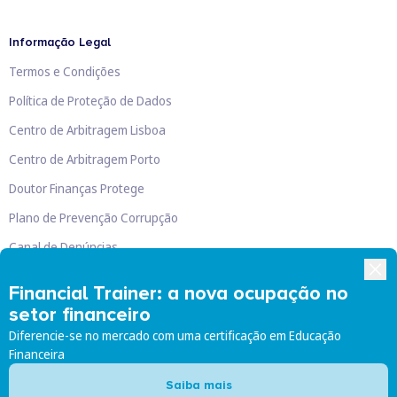
Informação Legal
Termos e Condições
Política de Proteção de Dados
Centro de Arbitragem Lisboa
Centro de Arbitragem Porto
Doutor Finanças Protege
Plano de Prevenção Corrupção
Canal de Denúncias
Livro de Reclamações
Financial Trainer: a nova ocupação no
setor financeiro
Diferencie-se no mercado com uma certificação em Educação
Financeira
Doutor Finanças, Lda
©
2026
Saiba mais