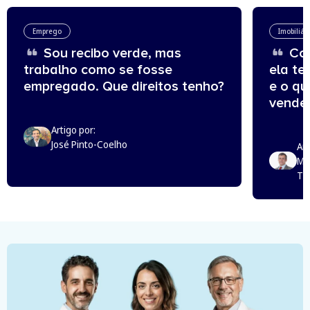
Emprego
Imobiliár
Sou recibo verde, mas
Com
trabalho como se fosse
ela te
empregado. Que direitos tenho?
e o q
vende
Artigo por:
José Pinto-Coelho
Art
Mi
Th