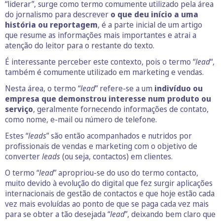
“liderar”, surge como termo comumente utilizado pela área
do jornalismo para descrever
o que deu início a uma
história ou reportagem
, é a parte inicial de um artigo
que resume as informações mais importantes e atrai a
atenção do leitor para o restante do texto.
É interessante perceber este contexto, pois o termo “
lead
“,
também é comumente utilizado em marketing e vendas.
Nesta área, o termo “
lead
” refere-se a um
indivíduo ou
empresa que demonstrou interesse num produto ou
serviço
, geralmente fornecendo informações de contato,
como nome, e-mail ou número de telefone.
Estes “
leads
” são então acompanhados e nutridos por
profissionais de vendas e marketing com o objetivo de
converter
leads
(ou seja, contactos) em clientes.
O termo “
lead
” apropriou-se do uso do termo contacto,
muito devido à evolução do digital que fez surgir aplicações
internacionais de gestão de contactos e que hoje estão cada
vez mais evoluídas ao ponto de que se paga cada vez mais
para se obter a tão desejada “
lead
”, deixando bem claro que