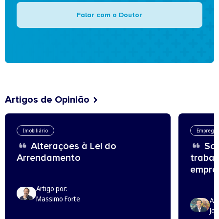
Falar com o Doutor
Artigos de Opinião
Imobiliário
Emprego
Alterações à Lei do
Sou
Arrendamento
trabal
empreg
Artigo por:
Massimo Forte
Art
Jo