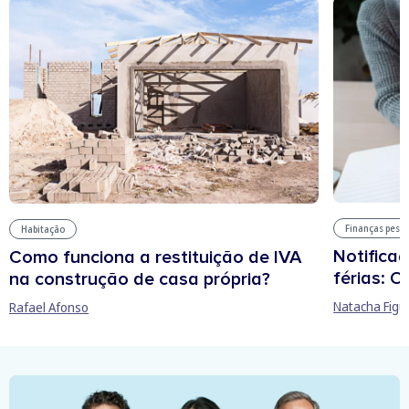
Finanças pess
Habitação
Notificaç
Como funciona a restituição de IVA
férias: O
na construção de casa própria?
Natacha Figu
Rafael Afonso