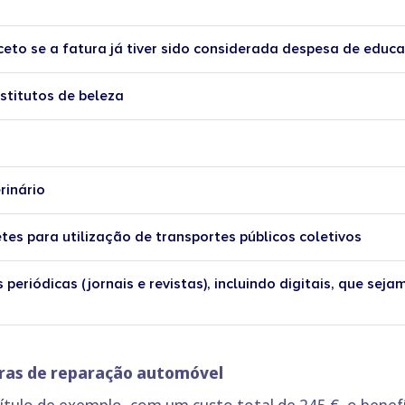
ceto se a fatura já tiver sido considerada despesa de educ
nstitutos de beleza
rinário
tes para utilização de transportes públicos coletivos
periódicas (jornais e revistas), incluindo digitais, que seja
uras de reparação automóvel
ítulo de exemplo, com um custo total de 245 €, o benefíc