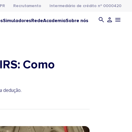
PR
Recrutamento
Intermediário de crédito nº 0000420
os
Simuladores
Rede
Academia
Sobre nós
 IRS: Como
a dedução.