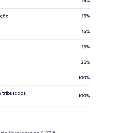
15%
ação
15%
15%
15%
35%
100%
m tributadas
100%
io fiscal será de 6,87 €.