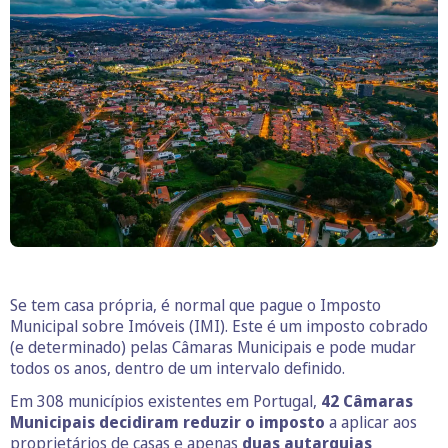
Se tem casa própria, é normal que pague o Imposto
Municipal sobre Imóveis (IMI). Este é um imposto cobrado
(e determinado) pelas Câmaras Municipais e pode mudar
todos os anos, dentro de um intervalo definido.
Em 308 municípios existentes em Portugal,
42 Câmaras
Municipais decidiram reduzir o imposto
a aplicar aos
proprietários de casas e apenas
duas autarquias