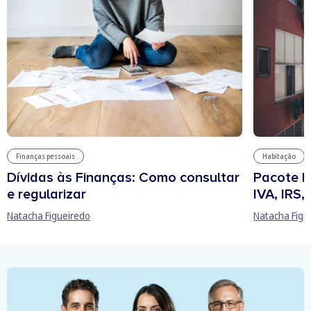
Finanças pessoais
Habitação
Dívidas às Finanças: Como consultar
Pacote h
e regularizar
IVA, IRS
Natacha Figueiredo
Natacha Figu