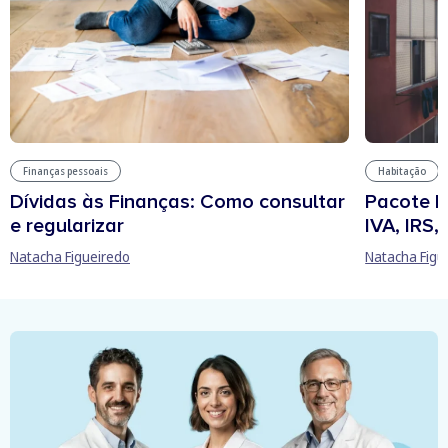
Finanças pessoais
Habitação
Dívidas às Finanças: Como consultar
Pacote h
e regularizar
IVA, IRS
Natacha Figueiredo
Natacha Figu