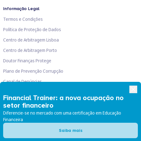
Informação Legal
Termos e Condições
Política de Proteção de Dados
Centro de Arbitragem Lisboa
Centro de Arbitragem Porto
Doutor Finanças Protege
Plano de Prevenção Corrupção
Canal de Denúncias
Livro de Reclamações
Financial Trainer: a nova ocupação no
setor financeiro
Diferencie-se no mercado com uma certificação em Educação
Financeira
Doutor Finanças, Lda
©
2026
Saiba mais