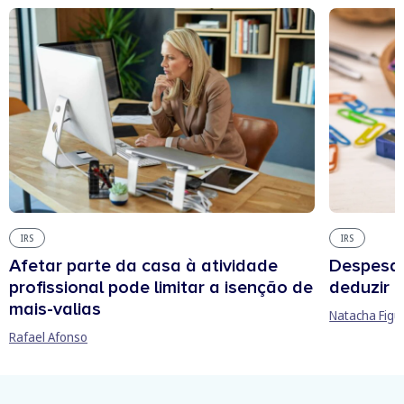
IRS
IRS
Afetar parte da casa à atividade
Despesas
profissional pode limitar a isenção de
deduzir n
mais-valias
Natacha Figu
Rafael Afonso