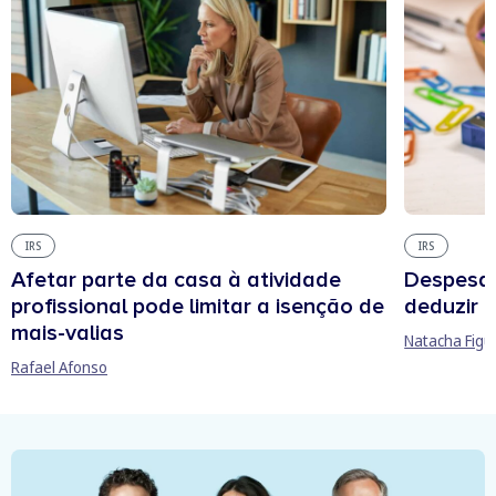
IRS
IRS
Afetar parte da casa à atividade
Despesas
profissional pode limitar a isenção de
deduzir n
mais-valias
Natacha Figu
Rafael Afonso