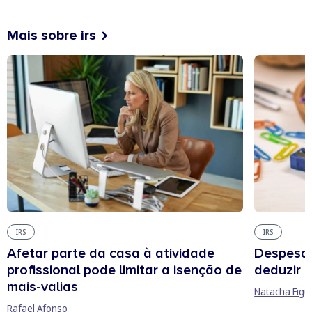
Mais sobre irs
IRS
IRS
Afetar parte da casa à atividade
Despesas
profissional pode limitar a isenção de
deduzir n
mais-valias
Natacha Figu
Rafael Afonso