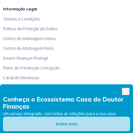
Informação Legal
Termos e Condições
Política de Proteção de Dados
Centro de Arbitragem Lisboa
Centro de Arbitragem Porto
Doutor Finanças Protege
Plano de Prevenção Corrupção
Canal de Denúncias
Livro de Reclamações
Conheça o Ecossistema Casa do Doutor
Finanças
Um serviço integrado, com todas as soluções para a sua casa
Doutor Finanças, Lda
©
2026
Saiba mais