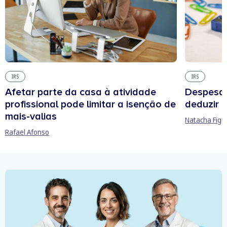
IRS
IRS
Afetar parte da casa à atividade
Despesas
profissional pode limitar a isenção de
deduzir n
mais-valias
Natacha Figu
Rafael Afonso