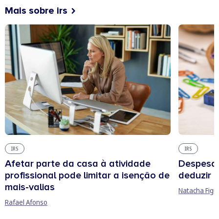
Mais sobre irs
IRS
IRS
Afetar parte da casa à atividade
Despesas
profissional pode limitar a isenção de
deduzir n
mais-valias
Natacha Figu
Rafael Afonso