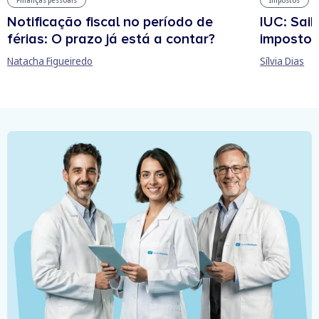
Finanças pessoais
Impostos
Notificação fiscal no período de
IUC: Sai
férias: O prazo já está a contar?
imposto 
Natacha Figueiredo
Sílvia Dias