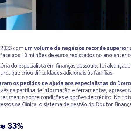
e 2023 com
um volume de negócios recorde superior 
face aos 10 milhões de euros registados no ano anterior
tória do especialista em finanças pessoais, foi alcança
ro, que criou dificuldades adicionais às famílias.
am os pedidos de ajuda aos especialistas do Dout
avés da partilha de informação e ferramentas, apresent
recimento sobre condições e opções de crédito. No tota
cessos na Clínica, o sistema de gestão do Doutor Finança
ce 33%