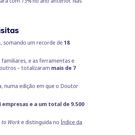
ra com 73% no ano anterior. Nas
sitas
cia, somando um recorde de
18
 familiares, e as ferramentas e
e outros – totalizaram
mais de 7
ira, numa edição em que o Doutor
4 empresas e a um total de 9.500
e to Work
e distinguida no
Índice da