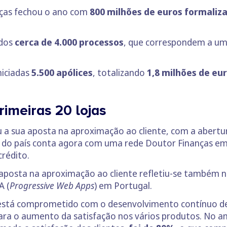
nças fechou o ano com
800 milhões de euros formaliz
idos
cerca de 4.000 processos
, que correspondem a um
niciadas
5.500 apólices
, totalizando
1,8 milhões de eu
imeiras 20 lojas
 a sua aposta na aproximação ao cliente, com a abertu
al do país conta agora com uma rede Doutor Finanças em
crédito.
a aposta na aproximação ao cliente refletiu-se também
A (
Progressive Web Apps
) em Portugal.
 está comprometido com o desenvolvimento contínuo 
para o aumento da satisfação nos vários produtos. No 