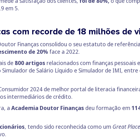
mede a satisfação dos clientes,
foi de 80%,
o que compa
,9 em 5.
as com recorde de 18 milhões de vi
o Doutor Finanças consolidou o seu estatuto de referên
escimento de 20%
face a 2022.
ais de
800 artigos
relacionados com finanças pessoais e
o Simulador de Salário Líquido e Simulador de IMI, entr
Consumidor 2024 de melhor portal de literacia finance
s intermediários de crédito.
ra, a
Academia Doutor Finanças
deu formação em
11
cionários
, tendo sido reconhecida como um
Great Plac
vo.