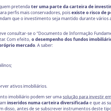
a quem pretenda
ter uma parte da carteira de invest
ra perfis mais conservadores, pois
existe o risco de 
endam que o investimento seja mantido durante vários 
 deve consultar-se o “Documento de Informação Fundame
zar. Com efeito,
o desempenho dos fundos imobiliári
próprio mercado
. A saber:
ilinos;
ver ativos imobiliários.
ento imobiliário podem ser uma
solução para investir e
ejam
inseridos numa carteira diversificada
e que as su
ém disso, antes de se subscrever instrumentos deste tip