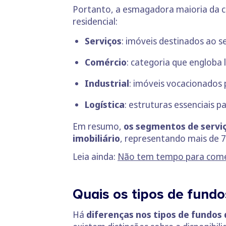
Portanto, a esmagadora maioria da ca
residencial:
Serviços
: imóveis destinados ao s
Comércio
: categoria que engloba 
Industrial
: imóveis vocacionados p
Logística
: estruturas essenciais p
Em resumo,
os segmentos de serviç
imobiliário
, representando mais de 
Leia ainda:
Não tem tempo para começ
Quais os tipos de fundo
Há
diferenças nos tipos de fundos 