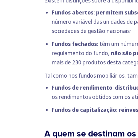
existem distinções sobre a disponibil
Fundos abertos
:
permitem subsc
número variável das unidades de p
sociedades de gestão nacionais;
Fundos fechados
: têm um número
regulamento do fundo,
não são p
mais de 230 produtos desta catego
Tal como nos fundos mobiliários, t
Fundos de rendimento
:
distribu
os rendimentos obtidos com os ati
Fundos de capitalização
:
reinve
A quem se destinam os f