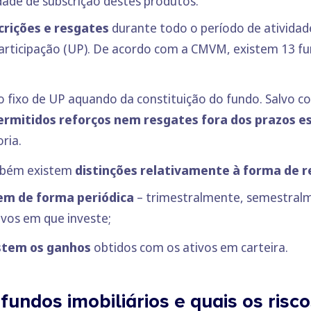
idade de subscrição destes produtos.
rições e resgates
durante todo o período de atividad
articipação (UP). De acordo com a CMVM, existem 13 fu
 fixo de UP aquando da constituição do fundo. Salvo co
ermitidos reforços nem resgates fora dos prazos e
ria.
ambém existem
distinções relativamente à forma de
em de forma periódica
– trimestralmente, semestral
vos em que investe;
stem os ganhos
obtidos com os ativos em carteira.
undos imobiliários e quais os risco