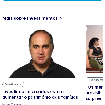
Mais sobre investimentos
Investimentos
Investimentos
“Os mer
Investir nos mercados está a
previsibi
aumentar o património das famílias
surpree
Nuno Carregueiro