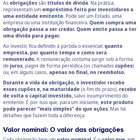
As
obrigações
são
títulos de dívida
. Na prática,
representam um
empréstimo feito por investidores a
uma entidade emitente.
Pode ser um Estado, uma
empresa ou uma instituição financeira.
Quem compra uma
obrigação passa a ser credor.
Quem emite passa a ter
uma dívida para pagar.
Ao investir, fica definido à partida o essencial:
quanto
empresta, por quanto tempo e como será
remunerado.
A remuneração costuma surgir sob a forma
de
juros
, pagos de forma periódica (os chamados
cupões
)
ou, em alguns casos,
apenas no final, no reembolso.
Durante a vida da obrigação, o investidor recebe
esses cupões e, na maturidade
(o fim do prazo),
recebe
de volta o capital investido,
salvo incumprimento do
emitente. É por isso que, para um iniciante,
este produto
pode parecer “mais simples” do que ações
. Mas há
detalhes que fazem toda a diferença.
Valor nominal: O valor das obrigações
Cada obrigação tem um
valor nominal
. É o
valor que
, em