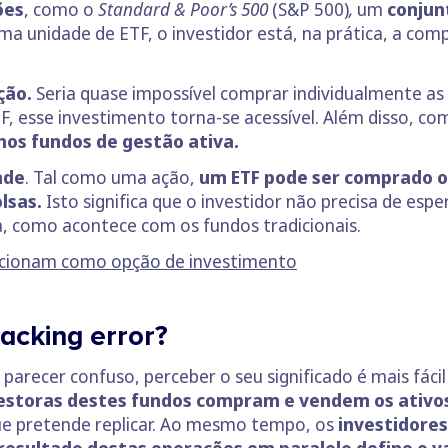
ões
, como o
Standard & Poor’s 500
(S&P 500)
,
um
conjun
ma unidade de ETF, o investidor está, na prática, a co
ção.
Seria quase impossível comprar individualmente a
, esse investimento torna-se acessível. Além disso, c
nos fundos de gestão ativa.
ade
. Tal como uma ação,
um ETF pode ser comprado o
lsas.
Isto significa que o investidor não precisa de esp
, como acontece com os fundos tradicionais.
ncionam como opção de investimento
racking error?
 parecer confuso, perceber o seu significado é mais f
estoras destes fundos compram e vendem os ativos
e pretende replicar. Ao mesmo tempo, os
investidore