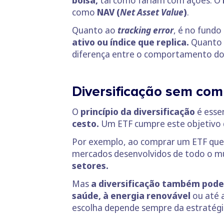
bolsa,
tal como fariam com ações. O
como
NAV (
Net Asset Value
)
.
Quanto ao
tracking error
, é no fund
ativo ou índice que replica.
Quanto m
diferença entre o comportamento do
Diversificação sem com
O
princípio da diversificação
é essen
cesto.
Um ETF cumpre este objetivo 
Por exemplo, ao comprar um ETF que r
mercados desenvolvidos de todo o m
setores.
Mas
a diversificação também pode
saúde, à energia renovável
ou até 
escolha depende sempre da estratégia 