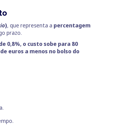
to
io
)
, que representa a
percentagem
go prazo.
 de 0,8%, o custo sobe para 80
 de euros a menos no bolso do
a.
tempo.