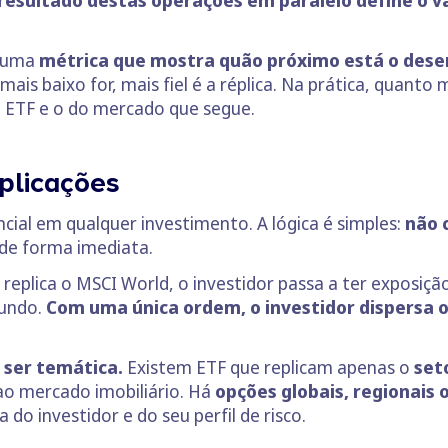
resultado destas operações em paralelo define o va
o uma
métrica que mostra quão próximo está o dese
ais baixo for, mais fiel é a réplica. Na prática, quanto 
 ETF e o do mercado que segue.
plicações
cial em qualquer investimento. A lógica é simples:
não 
de forma imediata.
eplica o MSCI World, o investidor passa a ter exposiç
undo.
Com uma única ordem, o investidor dispersa o 
 ser temática.
Existem ETF que replicam apenas o
set
ao mercado imobiliário. Há
opções globais, regionais 
do investidor e do seu perfil de risco.