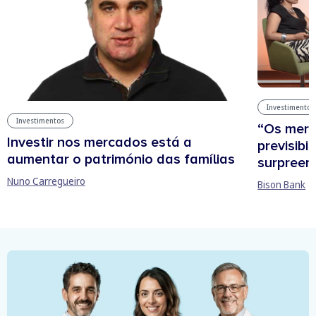
Investimentos
Investimentos
“Os mer
Investir nos mercados está a
previsibi
aumentar o património das famílias
surpree
Nuno Carregueiro
Bison Bank