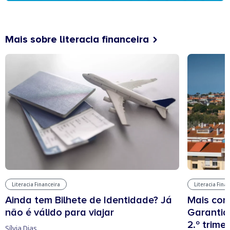
Mais sobre literacia financeira
Literacia Financeira
Literacia Fina
Ainda tem Bilhete de Identidade? Já
Mais cont
não é válido para viajar
Garantia
2.º trime
Sílvia Dias