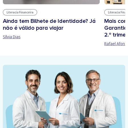
Literacia Financeira
Literacia Fina
Ainda tem Bilhete de Identidade? Já
Mais cont
não é válido para viajar
Garantia
2.º trime
Sílvia Dias
Rafael Afons