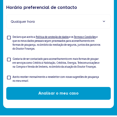
Horário preferencial de contacto
Qualquer hora
Consentimento
Declaro que aceito a
Política de proteção de dados
e os
Termos e Condições
e
que os meus dados pessoais sejam processados para aconselhamento em
formas de poupança, no âmbito da mediação de seguros, juntos dos parceiros
do Doutor Finanças.
Consentimento
Gostaria de ser contactado para aconselhamento em mais formas de poupar
em serviços como Crédito à Habitação, Créditos, Energia, Telecomunicações e
para
na Compra e Venda de Imóveis, no âmbito da atuação do Doutor Finanças.
ser
contactado
Newsletter
Aceito receber mensalmente a newsletter com novas sugestões de poupança
no meu email.
Analisar o meu caso