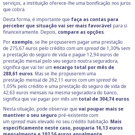
serviços, a instituição oferece-lhe uma bonificação nos juros
que cobra.
Desta forma, é importante que
faça as contas para
perceber que situação vai ser mais favorável
para si
financeiramente. Depois,
compare as opções
.
Por
exemplo
, se lhe propuserem pagar uma prestação
de 275,67 euros pelo crédito com um
spread
de 1,30%
sem
a prestação do seguro de vida e pague 12,94 euros de
prestação mensal pelo seu seguro noutra seguradora,
significa que vai ter um
encargo total por mês de
288,61 euros
. Mas se lhe propuserem uma
prestação mensal de 262,11 euros com um
spread
de
1,05% pelo crédito e uma prestação do seguro de vida de
42,63 euros mensais na mesma seguradora do banco,
significa que vai pagar por mês um
total de 304,74 euros
.
Nesta situação, pode observar que
vai poupar mais se
mantiver o seu seguro
pré-existente com
um
spread
mais elevado no seu crédito habitação.
Mais
especificamente neste caso, pouparia 16,13 euros
mensalmente e 193,56 euros anualmente
.