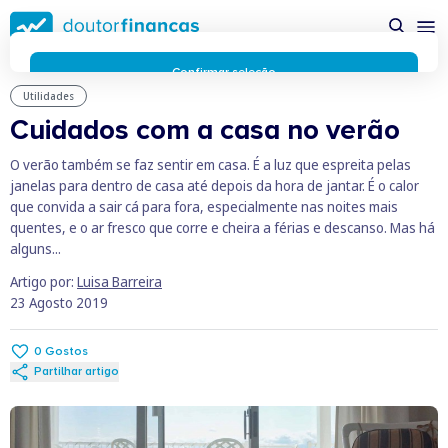
Saltar
possível enquanto utilizador do portal Doutor Finanças e
para
personalizar conteúdos e anúncios.
Saiba mais sobre as
conteúdo
funcionalidades dos cookies
aqui
.
principal
Respeitamos a sua privacidade e estamos comprometidos com
Confirmar seleção
a transparência no uso de cookies no nosso website. Não
Utilidades
Rejeitar cookies
recolhemos, processamos ou armazenamos quaisquer dados
Cuidados com a casa no verão
pessoais através de cookies durante a navegação normal no
nosso website.
O verão também se faz sentir em casa. É a luz que espreita pelas
Os cookies utilizados no nosso website são limitados a cookies
janelas para dentro de casa até depois da hora de jantar. É o calor
essenciais e funcionais que melhoram o desempenho do site e
que convida a sair cá para fora, especialmente nas noites mais
a experiência do utilizador. Estes cookies não contêm
quentes, e o ar fresco que corre e cheira a férias e descanso. Mas há
informações pessoalmente identificáveis e não rastreiam a
alguns...
sua atividade fora do nosso site. Conheça a nossa
Política de
Artigo por:
Luisa Barreira
Privacidade
23 Agosto 2019
O business.safety.google usa cookies da Google para oferecer
os respetivos serviços, melhorar a qualidade destes e analisar
o tráfego.
Saiba mais.
0
Gostos
Cookies estritamente necessários
Sempre ativos
Partilhar artigo
Cookies para 
Cookies para estatística
Cookies para
Cookies para marketing e personalização