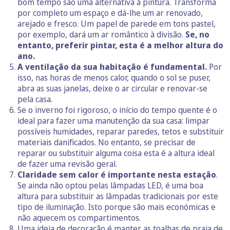
bom tempo são uma alternativa à pintura. Transforma
por completo um espaço e dá-lhe um ar renovado,
arejado e fresco. Um papel de parede em tons pastel,
por exemplo, dará um ar romântico à divisão.
Se, no
entanto, preferir pintar, esta é a melhor altura do
ano.
A ventilação da sua habitação é fundamental.
Por
isso, nas horas de menos calor, quando o sol se puser,
abra as suas janelas, deixe o ar circular e renovar-se
pela casa.
Se o inverno foi rigoroso, o início do tempo quente é o
ideal para fazer uma manutenção da sua casa: limpar
possíveis humidades, reparar paredes, tetos e substituir
materiais danificados. No entanto, se precisar de
reparar ou substituir alguma coisa esta é a altura ideal
de fazer uma revisão geral.
Claridade sem calor é importante nesta estação
.
Se ainda não optou pelas lâmpadas LED, é uma boa
altura para substituir as lâmpadas tradicionais por este
tipo de iluminação. Isto porque são mais económicas e
não aquecem os compartimentos.
Uma ideia de decoração é manter as toalhas de praia de