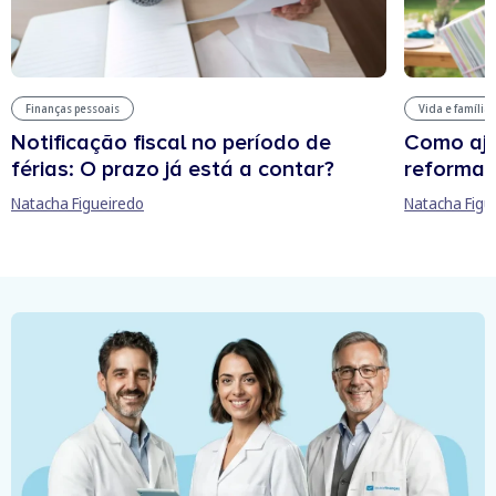
Finanças pessoais
Vida e família
Notificação fiscal no período de
Como aju
férias: O prazo já está a contar?
reforma 
Natacha Figueiredo
Natacha Figu