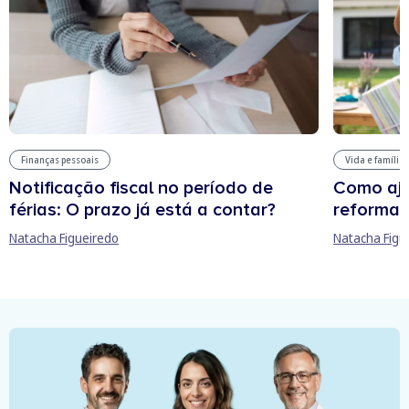
Finanças pessoais
Vida e família
Notificação fiscal no período de
Como aju
férias: O prazo já está a contar?
reforma 
Natacha Figueiredo
Natacha Figu