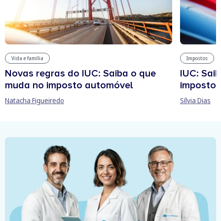
Vida e família
Impostos
Novas regras do IUC: Saiba o que
IUC: Sai
muda no imposto automóvel
imposto 
Natacha Figueiredo
Sílvia Dias