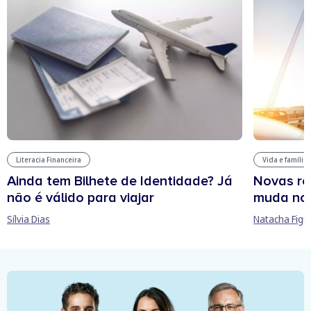
Literacia Financeira
Vida e família
Ainda tem Bilhete de Identidade? Já
Novas re
não é válido para viajar
muda no
Sílvia Dias
Natacha Figu